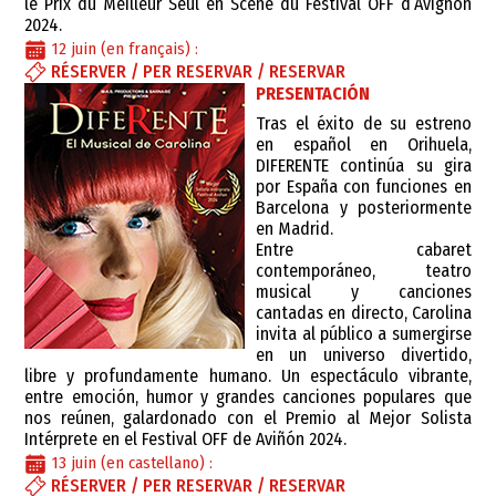
le Prix du Meilleur Seul en Scène du Festival OFF d’Avignon
2024.
12 juin (en français) :
RÉSERVER / PER RESERVAR / RESERVAR
PRESENTACIÓN
Tras el éxito de su estreno
en español en Orihuela,
DIFERENTE continúa su gira
por España con funciones en
Barcelona y posteriormente
en Madrid.
Entre cabaret
contemporáneo, teatro
musical y canciones
cantadas en directo, Carolina
invita al público a sumergirse
en un universo divertido,
libre y profundamente humano. Un espectáculo vibrante,
entre emoción, humor y grandes canciones populares que
nos reúnen, galardonado con el Premio al Mejor Solista
Intérprete en el Festival OFF de Aviñón 2024.
13 juin (en castellano) :
RÉSERVER / PER RESERVAR / RESERVAR