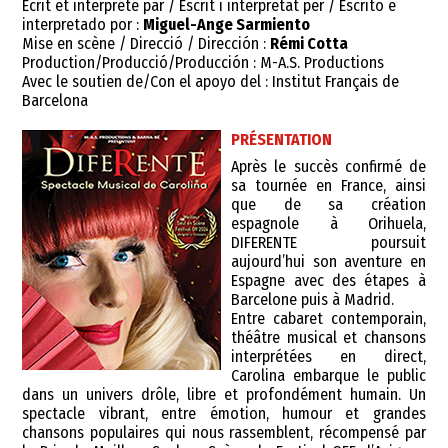
Écrit et interprété par / Escrit i interpretat per / Escrito e
interpretado por :
Miguel-Ange Sarmiento
Mise en scène / Direcció / Dirección :
Rémi Cotta
Production/Producció/Producción : M-A.S. Productions
Avec le soutien de/Con el apoyo del : Institut Français de
Barcelona
PRÉSENTATION
Après le succès confirmé de
sa tournée en France, ainsi
que de sa création
espagnole à Orihuela,
DIFERENTE poursuit
aujourd’hui son aventure en
Espagne avec des étapes à
Barcelone puis à Madrid.
Entre cabaret contemporain,
théâtre musical et chansons
interprétées en direct,
Carolina embarque le public
dans un univers drôle, libre et profondément humain. Un
spectacle vibrant, entre émotion, humour et grandes
chansons populaires qui nous rassemblent, récompensé par